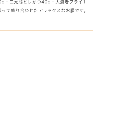
0g・三元豚ヒレかつ40g・大海老フライ1
張って盛り合わせたデラックスなお膳です。